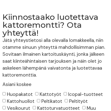
Kiinnostaako luotettava
kattoremontti? Ota
yhteyttä!
Jätä yhteystietosi alla olevalla lomakkeella, niin
otamme sinuun yhteyttä mahdollisimman pian.
Sovitaan ilmainen kartoituskäynti, jonka jälkeen
saat kiinteähintaisen tarjouksen ja näin olet jo
askeleen lähempänä vaivatonta ja luotettavaa
kattoremonttia.
Asiani koskee
Huopakatot
Kattotyöt
Icopal-tuotteet
Kattohuollot
Peltikatot
Peltityöt
Vesikourut
Kattoturvatuotteet
Muu